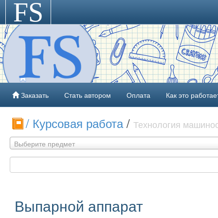
FS
>
Заказать
Стать автором
Оплата
Как это работае
/ Курсовая работа
/
Технология машино
Выберите предмет
Выпарной аппарат