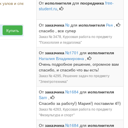
От
исполнителя
для
посредника
free-
х узлов и спецификация.
student.ru
,
От
заказчика
№
для
исполнителя
Рея
,
Купить
спасибо , все супер
Заказ № 3478, Курсовая работа по предмету
"Психология и педагогика"
От
заказчика
№1701
для
исполнителя
Наталия Владимировна
,
Очень подробное решение, огромное вам
спасибо, и спасибо что вы есть!
Заказ № 4295, Решение задач по предмету
"Электротехника"
От
заказчика
№1684
для
исполнителя
Sam
,
Спасибо за работу!) Мария!) поставили 4!!)
Заказ № 4263, Курсовая работа по предмету
"Физкультура и спорт"
От
заказчика
№1684
для
исполнителя