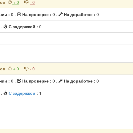
ков
:
+ 0
- 0
нии :
0 .
На проверке :
0 .
На доработке :
0
1
.
С задержкой :
0
ков
:
+ 0
- 0
нии :
0 .
На проверке :
0 .
На доработке :
0
0
.
С задержкой
:
1