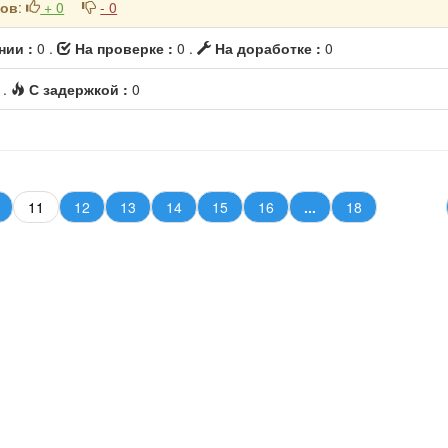
ков
:
+ 0
- 0
нии :
0 .
На проверке :
0 .
На доработке :
0
0
.
С задержкой :
0
11
12
13
14
15
16
...
18