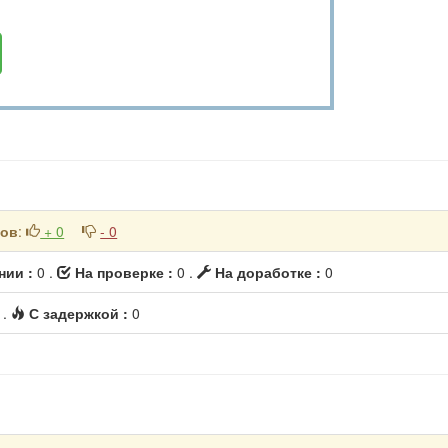
ков
:
+ 0
- 0
нии :
0 .
На проверке :
0 .
На доработке :
0
 .
С задержкой :
0