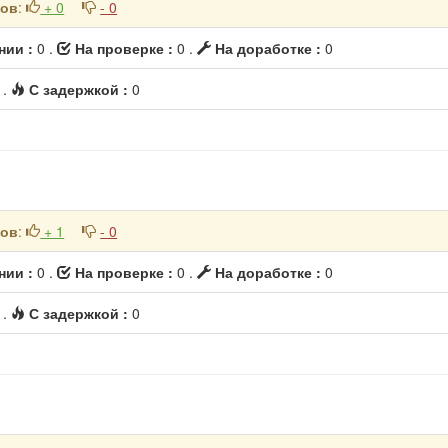
ков
:
+ 0
- 0
нии :
0 .
На проверке :
0 .
На доработке :
0
1
.
С задержкой :
0
ков
:
+ 1
- 0
нии :
0 .
На проверке :
0 .
На доработке :
0
0
.
С задержкой :
0