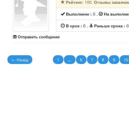
Рейтинг:
100.
Отзывы заказчи
Выполнено :
0
.
На выполне
В срок :
0
.
Раньше срока :
Отправить сообщение
← Назад
1
...
6
7
8
9
10