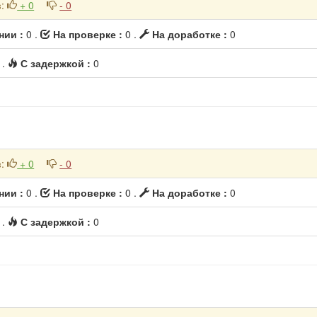
в
:
+ 0
- 0
нии :
0 .
На проверке :
0 .
На доработке :
0
 .
С задержкой :
0
в
:
+ 0
- 0
нии :
0 .
На проверке :
0 .
На доработке :
0
 .
С задержкой :
0