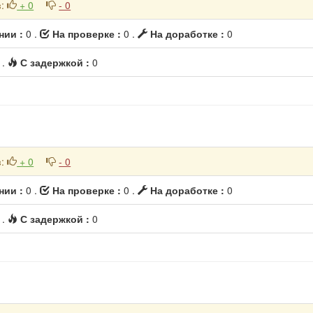
в
:
+ 0
- 0
нии :
0 .
На проверке :
0 .
На доработке :
0
 .
С задержкой :
0
в
:
+ 0
- 0
нии :
0 .
На проверке :
0 .
На доработке :
0
 .
С задержкой :
0