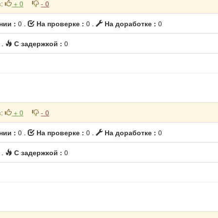
в
:
+ 0
- 0
нии :
0 .
На проверке :
0 .
На доработке :
0
 .
С задержкой :
0
в
:
+ 0
- 0
нии :
0 .
На проверке :
0 .
На доработке :
0
 .
С задержкой :
0