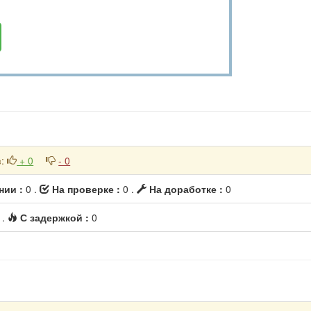
в
:
+ 0
- 0
нии :
0 .
На проверке :
0 .
На доработке :
0
 .
С задержкой :
0