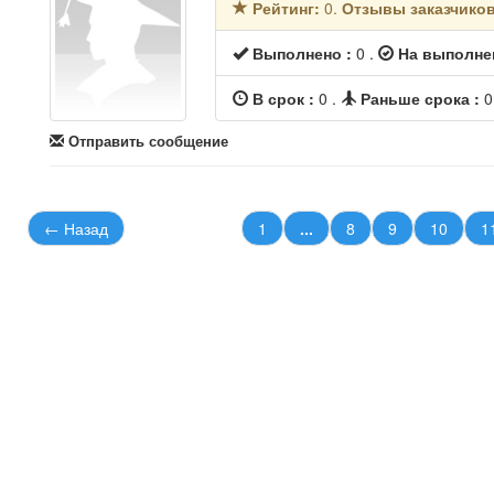
Рейтинг:
0.
Отзывы заказчико
Выполнено :
0 .
На выполне
В срок :
0 .
Раньше срока :
0
Отправить сообщение
← Назад
1
...
8
9
10
1