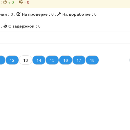
в
:
+ 0
- 0
нии :
0 .
На проверке :
0 .
На доработке :
0
 .
С задержкой :
0
1
12
13
14
15
16
17
18