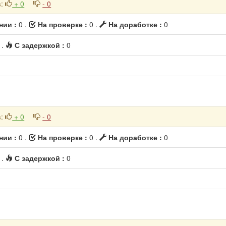
в
:
+ 0
- 0
нии :
0 .
На проверке :
0 .
На доработке :
0
 .
С задержкой :
0
в
:
+ 0
- 0
нии :
0 .
На проверке :
0 .
На доработке :
0
 .
С задержкой :
0