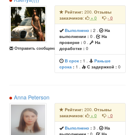
Рейтинг:
200.
Отзывы
заказчиков
:
+ 0
- 0
Выполнено
:
2
.
На
выполнении :
0 .
На
проверке :
0 .
На
Отправить сообщение
доработке :
0
В срок
:
1
.
Раньше
срока
:
1
.
С задержкой :
0
Anna Peterson
Рейтинг:
200.
Отзывы
заказчиков
:
+ 0
- 0
Выполнено
:
3
.
На
выполнении :
0 .
На