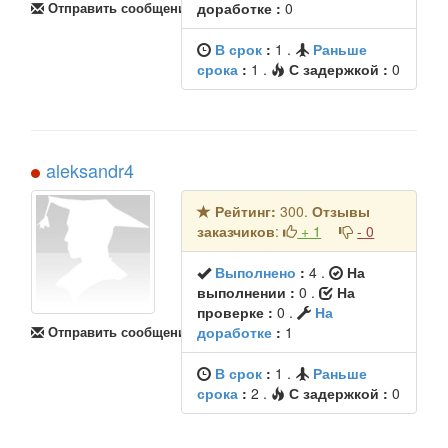
Отправить сообщение
доработке :
0
В срок
:
1
.
Раньше
срока
:
1
.
С задержкой :
0
aleksandr4
Рейтинг:
300.
Отзывы
заказчиков
:
+ 1
- 0
Выполнено
:
4
.
На
выполнении :
0 .
На
проверке :
0 .
На
Отправить сообщение
доработке
:
1
В срок
:
1
.
Раньше
срока
:
2
.
С задержкой :
0