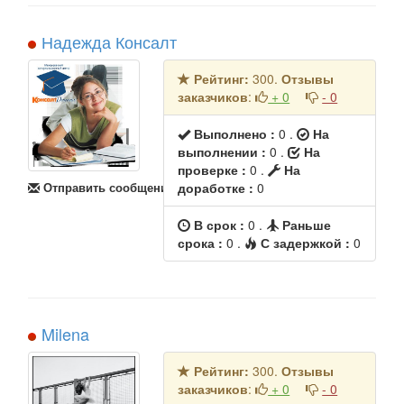
Надежда Консалт
Рейтинг:
300.
Отзывы
заказчиков
:
+ 0
- 0
Выполнено :
0
.
На
выполнении :
0 .
На
проверке :
0 .
На
Отправить сообщение
доработке :
0
В срок :
0
.
Раньше
срока :
0
.
С задержкой :
0
Milena
Рейтинг:
300.
Отзывы
заказчиков
:
+ 0
- 0