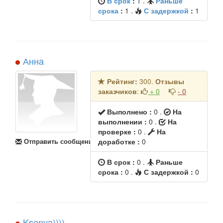
В срок
:
1
.
Раньше
срока
:
1
.
С задержкой
:
1
Анна
Рейтинг:
300.
Отзывы
заказчиков
:
+ 0
- 0
Выполнено :
0
.
На
выполнении :
0 .
На
проверке :
0 .
На
Отправить сообщение
доработке :
0
В срок :
0
.
Раньше
срока :
0
.
С задержкой :
0
Ksenya))))