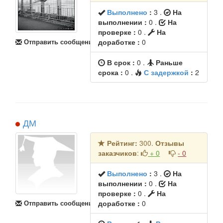
Выполнено
:
3
.
На
выполнении :
0 .
На
проверке :
0 .
На
Отправить сообщение
доработке :
0
В срок :
0
.
Раньше
срока :
0
.
С задержкой
:
2
ДМ
Рейтинг:
300.
Отзывы
заказчиков
:
+ 0
- 0
Выполнено
:
3
.
На
выполнении :
0 .
На
проверке :
0 .
На
Отправить сообщение
доработке :
0