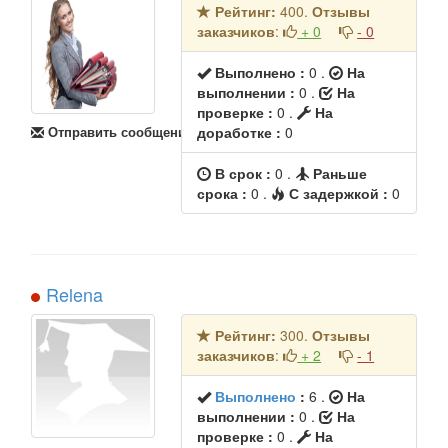
Рейтинг:
400.
Отзывы
заказчиков
:
+ 0
- 0
Выполнено :
0 .
На
выполнении :
0 .
На
проверке :
0 .
На
Отправить сообщение
доработке :
0
В срок :
0 .
Раньше
срока :
0 .
С задержкой :
0
Relena
Рейтинг:
300.
Отзывы
заказчиков
:
+ 2
- 1
Выполнено
:
6
.
На
выполнении :
0 .
На
проверке :
0 .
На